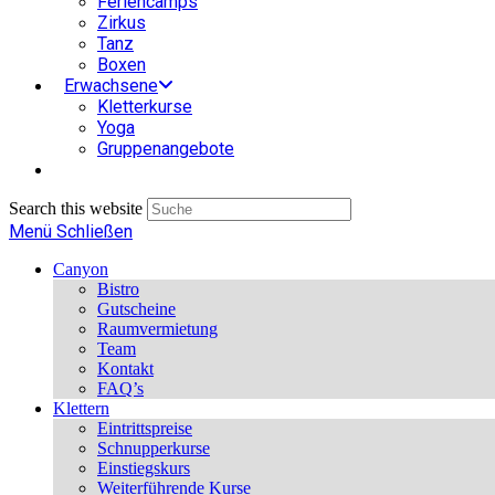
Feriencamps
Zirkus
Tanz
Boxen
Erwachsene
Kletterkurse
Yoga
Gruppenangebote
Search this website
Menü
Schließen
Canyon
Bistro
Gutscheine
Raumvermietung
Team
Kontakt
FAQ’s
Klettern
Eintrittspreise
Schnupperkurse
Einstiegskurs
Weiterführende Kurse