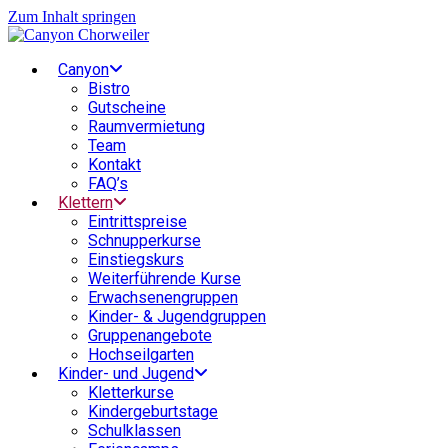
Zum Inhalt springen
Canyon
Bistro
Gutscheine
Raumvermietung
Team
Kontakt
FAQ’s
Klettern
Eintrittspreise
Schnupperkurse
Einstiegskurs
Weiterführende Kurse
Erwachsenengruppen
Kinder- & Jugendgruppen
Gruppenangebote
Hochseilgarten
Kinder- und Jugend
Kletterkurse
Kindergeburtstage
Schulklassen