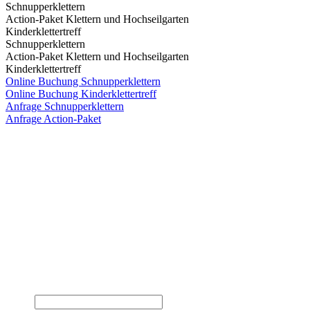
Schnupperklettern
Action-Paket Klettern und Hochseilgarten
Kinderklettertreff
Schnupperklettern
Action-Paket Klettern und Hochseilgarten
Kinderklettertreff
Online Buchung Schnupperklettern
Online Buchung Kinderklettertreff
Anfrage Schnupperklettern
Anfrage Action-Paket
Öffnungszeiten:
Mo-Fr 10:00-22:45 Uhr
Sa, So & Feiertags 10:00-21:00 Uhr
StadtteilWerkstatt Chorweiler gGmbH
Weichselring 6a
50765 Köln
0221 - 53 43 510
info(at)canyon-chorweiler.de
Abonniere unseren Newsletter:
Email