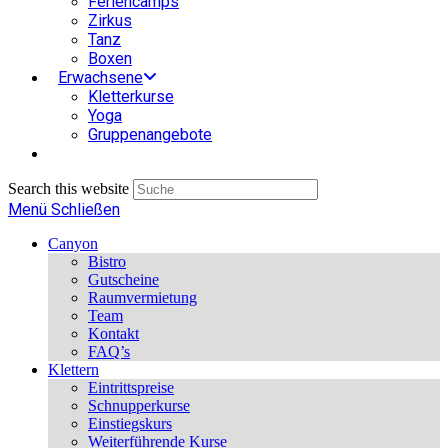
Feriencamps
Zirkus
Tanz
Boxen
Erwachsene
Kletterkurse
Yoga
Gruppenangebote
Search this website
Menü
Schließen
Canyon
Bistro
Gutscheine
Raumvermietung
Team
Kontakt
FAQ’s
Klettern
Eintrittspreise
Schnupperkurse
Einstiegskurs
Weiterführende Kurse