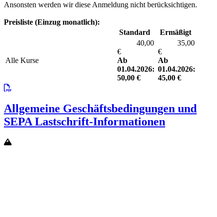
Ansonsten werden wir diese Anmeldung nicht berücksichtigen.
Preisliste (Einzug monatlich):
Standard
Ermäßigt
40,00
35,00
€
€
Alle Kurse
Ab
Ab
01.04.2026:
01.04.2026:
50,00
€
45,00
€
Allgemeine Geschäftsbedingungen und
SEPA Lastschrift-Informationen
Öffnungszeiten:
Mo-Fr 10:00-22:45 Uhr
Sa, So & Feiertags 10:00-21:00 Uhr
StadtteilWerkstatt Chorweiler gGmbH
Weichselring 6a
50765 Köln