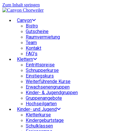
Zum Inhalt springen
Canyon
Bistro
Gutscheine
Raumvermietung
Team
Kontakt
FAQ’s
Klettern
Eintrittspreise
Schnupperkurse
Einstiegskurs
Weiterführende Kurse
Erwachsenengruppen
Kinder- & Jugendgruppen
Gruppenangebote
Hochseilgarten
Kinder- und Jugend
Kletterkurse
Kindergeburtstage
Schulklassen