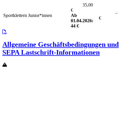
35,00
€
–
Sportklettern Junior*innen
Ab
€
01.04.2026:
44
€
Allgemeine Geschäftsbedingungen und
SEPA Lastschrift-Informationen
Öffnungszeiten:
Mo-Fr 10:00-22:45 Uhr
Sa, So & Feiertags 10:00-21:00 Uhr
StadtteilWerkstatt Chorweiler gGmbH
Weichselring 6a
50765 Köln
0221 - 53 43 510
info(at)canyon-chorweiler.de
Abonniere unseren Newsletter: