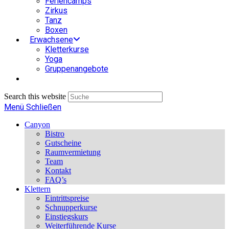
Feriencamps
Zirkus
Tanz
Boxen
Erwachsene
Kletterkurse
Yoga
Gruppenangebote
Search this website
Menü
Schließen
Canyon
Bistro
Gutscheine
Raumvermietung
Team
Kontakt
FAQ’s
Klettern
Eintrittspreise
Schnupperkurse
Einstiegskurs
Weiterführende Kurse