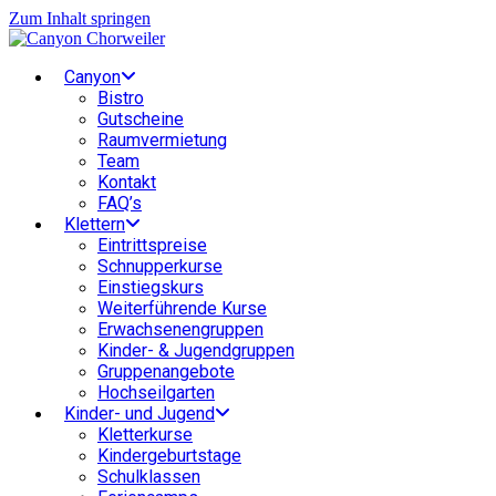
Zum Inhalt springen
Canyon
Bistro
Gutscheine
Raumvermietung
Team
Kontakt
FAQ’s
Klettern
Eintrittspreise
Schnupperkurse
Einstiegskurs
Weiterführende Kurse
Erwachsenengruppen
Kinder- & Jugendgruppen
Gruppenangebote
Hochseilgarten
Kinder- und Jugend
Kletterkurse
Kindergeburtstage
Schulklassen